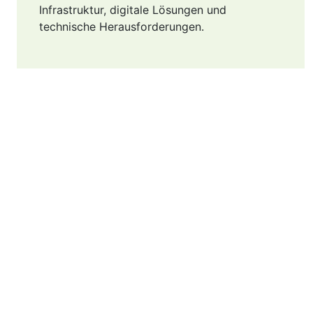
Infrastruktur, digitale Lösungen und
technische Herausforderungen.
EDV & IT Management - Simon Schmelzer-
Ziringer
Alban Berg-Weg 2 - A-8530 Trahütten
(Deutschlandsberg)
Hotline: +43 720 523 264 -
office@EDVundIT.at
Facebook
Instagram
Impressum
Datenschutz